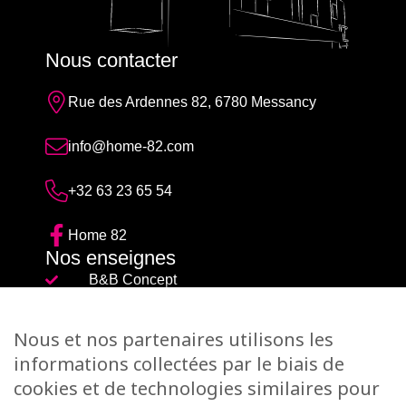
Nous contacter
Rue des Ardennes 82, 6780 Messancy
info@home-82.com
+32 63 23 65 54
Home 82
Nos enseignes
B&B Concept
Escalier +
Nous et nos partenaires utilisons les
Piscine Magiline
informations collectées par le biais de
M-D Design
cookies et de technologies similaires pour
Koch